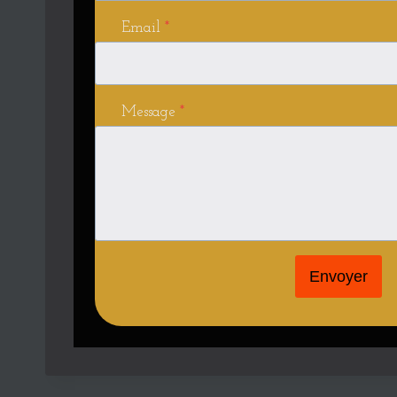
Email
*
Message
*
Envoyer